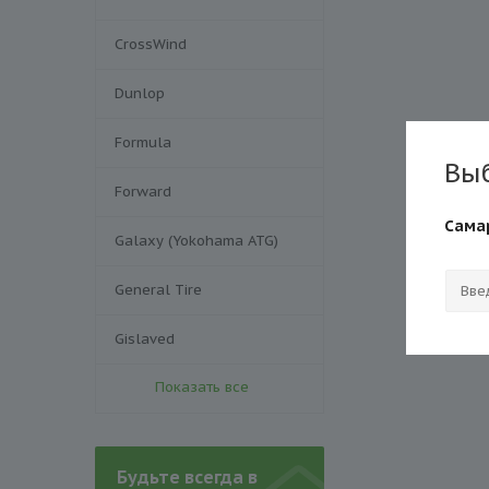
CrossWind
Dunlop
Formula
Вы
Forward
Сама
Galaxy (Yokohama ATG)
General Tire
Gislaved
Показать все
Будьте всегда в