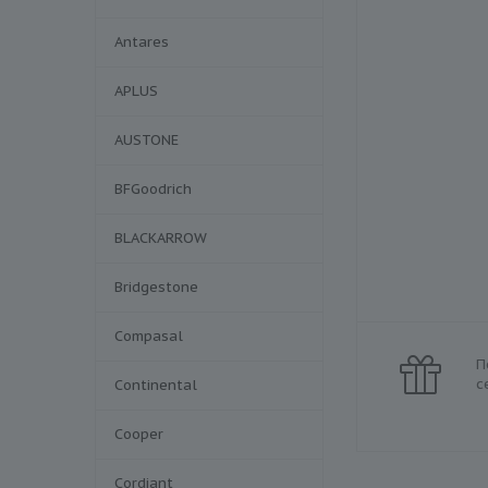
Antares
APLUS
AUSTONE
BFGoodrich
BLACKARROW
Bridgestone
Compasal
П
с
Continental
Cooper
Cordiant