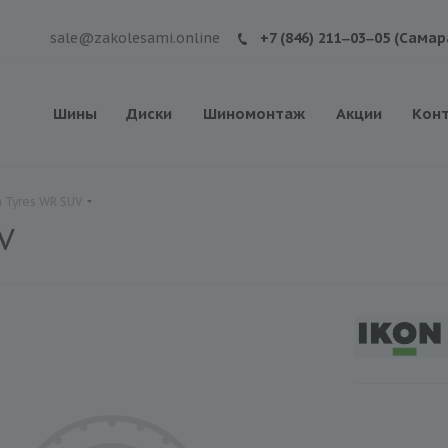
sale@zakolesami.online
+7 (846) 211‒03‒05 (Самар
Шины
Диски
Шиномонтаж
Акции
Кон
 Tyres WR SUV
V