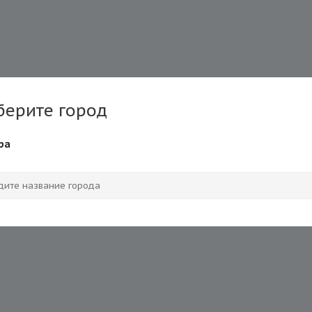
берите город
ра