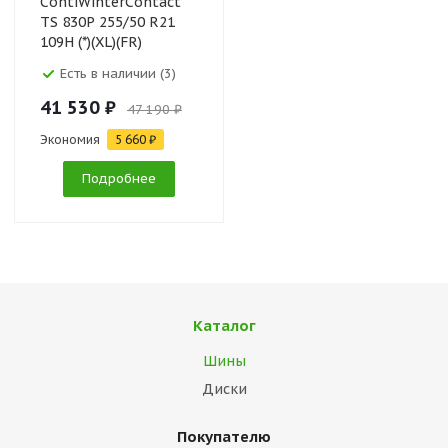
ContiWinterContact
TS 830P 255/50 R21
109H (*)(XL)(FR)
(Contiseal)
Есть в наличии (3)
41 530 ₽
47 190 ₽
Экономия
5 660 ₽
Подробнее
Каталог
Шины
Диски
Покупателю