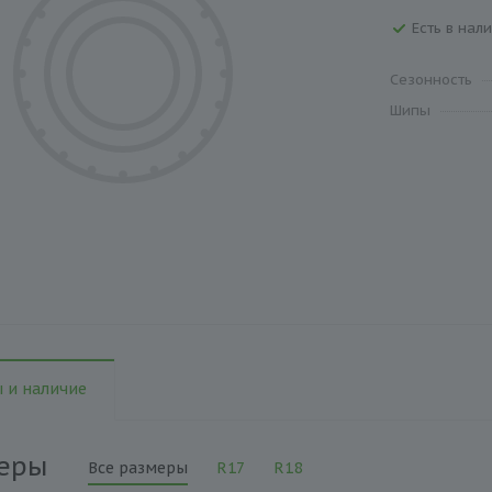
Есть в нали
Сезонность
Шипы
 и наличие
еры
Все размеры
R17
R18