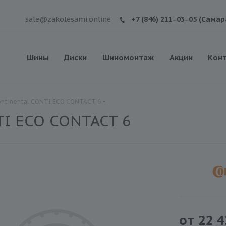
sale@zakolesami.online
+7 (846) 211‒03‒05 (Самар
Шины
Диски
Шиномонтаж
Акции
Кон
ntinental CONTI ECO CONTACT 6
TI ECO CONTACT 6
от
22 4