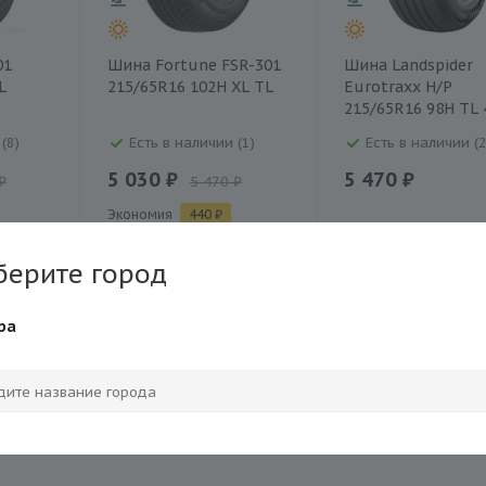
01
Шина Fortune FSR-301
Шина Landspider
L
215/65R16 102H XL TL
Eurotraxx H/P
215/65R16 98H TL
(8)
Есть в наличии (1)
Есть в наличии (2
5 030 ₽
5 470 ₽
₽
5 470 ₽
Экономия
440 ₽
берите город
ра