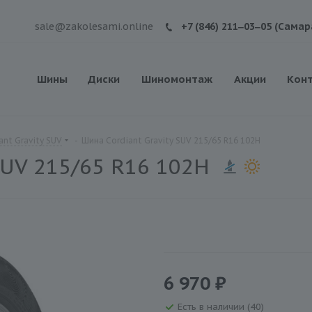
sale@zakolesami.online
+7 (846) 211‒03‒05 (Самар
Шины
Диски
Шиномонтаж
Акции
Кон
nt Gravity SUV
-
Шина Cordiant Gravity SUV 215/65 R16 102H
SUV 215/65 R16 102H
6 970 ₽
Есть в наличии (40)