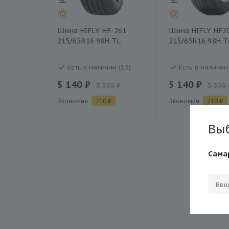
Шина HIFLY HF-261
Шина HIFLY HF2
215/65R16 98H TL
215/65R16 98H T
Есть в наличии (13)
Есть в наличии 
5 140 ₽
5 140 ₽
5 350 ₽
5 350 
Экономия
210 ₽
Экономия
210 ₽
Вы
Сама