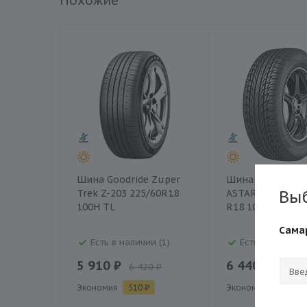
Похожие
Шина Goodride Zuper
Шина Белшина B
Вы
Trek Z-203 225/60R18
ASTARTA SUV 22
100H TL
R18 100H
Сама
Есть в наличии (1)
Есть в наличии 
5 910 ₽
6 440 ₽
6 420 ₽
6 570 
Экономия
510 ₽
Экономия
130 ₽