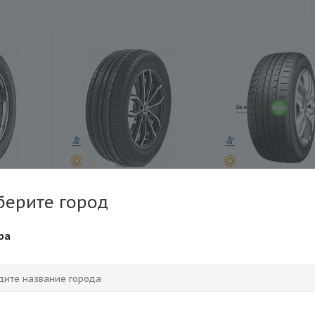
EL-403
Шина Sunfull Mont-
Шина Sailun Road
берите город
5/60
Pro HP881 225/60R18
RXQuest H/T02
100V TL
225/60R18 100H T
ра
(13)
Есть в наличии (40)
Есть в наличии (1
5 930 ₽
6 790 ₽
₽
6 740 ₽
7 380 ₽
Экономия
810 ₽
Экономия
590 ₽