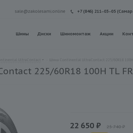
sale@zakolesami.online
+7 (846) 211‒03‒05 (Самар
Шины
Диски
Шиномонтаж
Акции
Кон
ntinental UltraContact
-
Шина Continental UltraContact 225/60R18 100H
Contact 225/60R18 100H TL FR
22 650 ₽
25 740 ₽