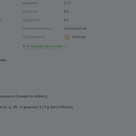
Ширина
225
Высота
60
м
Диаметр
18
Производитель
Continental
Сезонность
Летняя
Все характеристики
ми -
по адресу:
вывоза в Самаре
се, д. 1В, строение 1 (ТЦ Авто Молл)