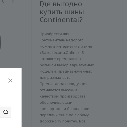
Где выгодно
купить шины
Continental?
Приобрести шины
Континенталь недорого
можно в интернет-магазине
«За колёсами.Online». В
каталоге представлен
большой выбор вариативных
моделей, предназначенных
X
Шина Lanvigator
Шина Massimo STEL
для разных авто.
Performax R18 225/60
S2 225/60 R18 100H
Предлагаемая продукция
L
104H XL
отличается высоким
качеством производства,
)
Есть в наличии (40)
Есть в наличии (19)
обеспечивающим
комфортное и безопасное
7 630 ₽
7 290 ₽
7 750 ₽
передвижение по любому
Экономия
460 ₽
дорожному полотну. Все