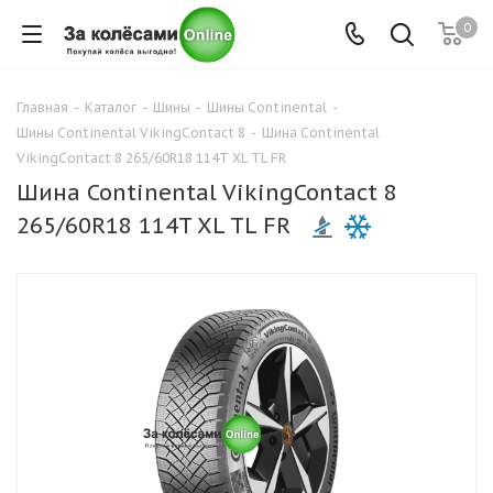
0
Главная
-
Каталог
-
Шины
-
Шины Continental
-
Шины Continental VikingContact 8
-
Шина Continental
VikingContact 8 265/60R18 114T XL TL FR
Шина Continental VikingContact 8
265/60R18 114T XL TL FR