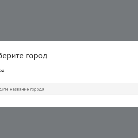
берите город
ра