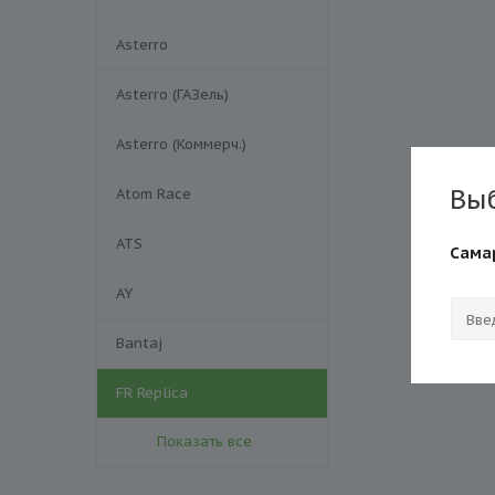
Asterro
Asterro (ГАЗель)
Asterro (Коммерч.)
Вы
Atom Race
ATS
Сама
AY
Bantaj
FR Replica
Показать все