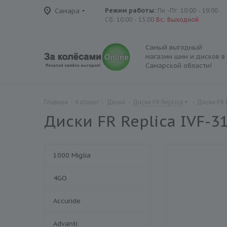
Самара
Режим работы:
Пн -Пт: 10:00 - 19:00
Сб: 10:00 - 15:00
Вс: Выходной
Самый выгодный
магазин шин и дисков в
Самарской области!
Главная
-
Каталог
-
Диски
-
Диски FR Replica
-
Диски FR 
Диски FR Replica IVF-3
1000 Miglia
4GO
Accuride
Advanti