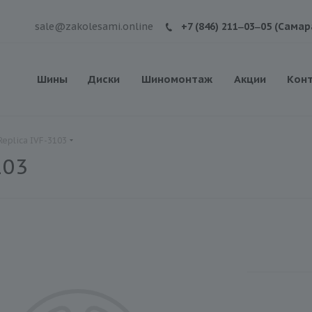
sale@zakolesami.online
+7 (846) 211‒03‒05 (Самар
Шины
Диски
Шиномонтаж
Акции
Кон
Replica IVF-3103
103