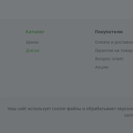
Каталог
Покупателю
Шины
Оплата и доставк
Диски
Гарантия на товар
Вопрос-ответ
Акции
Наш сайт использует cookie-файлы и обрабатывает персон
2026 © «За колёсами.Online»
сог
Запуск сайта —
RuMaster