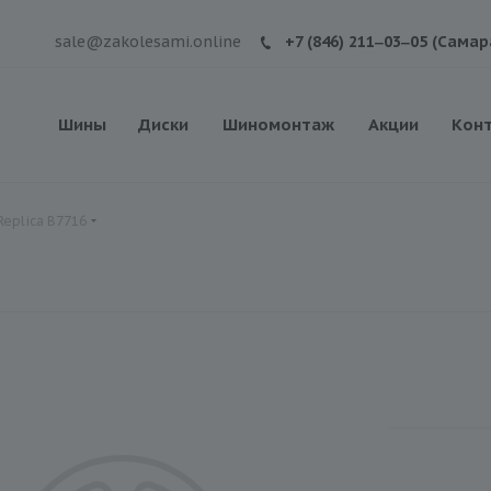
sale@zakolesami.online
+7 (846) 211‒03‒05 (Самар
Шины
Диски
Шиномонтаж
Акции
Кон
Replica B7716