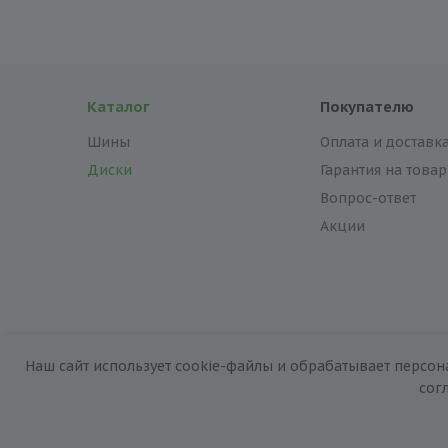
Каталог
Покупателю
Шины
Оплата и доставк
Диски
Гарантия на товар
Вопрос-ответ
Акции
Наш сайт использует cookie-файлы и обрабатывает персон
2026 © «За колёсами.Online»
сог
Запуск сайта —
RuMaster