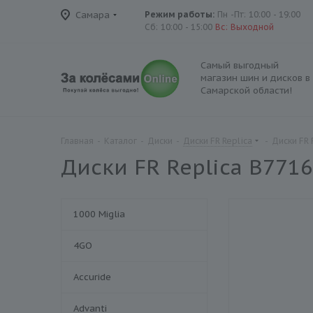
Самара
Режим работы:
Пн -Пт: 10:00 - 19:00
Сб: 10:00 - 15:00
Вс: Выходной
Самый выгодный
магазин шин и дисков в
Самарской области!
Главная
-
Каталог
-
Диски
-
Диски FR Replica
-
Диски FR 
Диски FR Replica B7716
1000 Miglia
4GO
Accuride
Advanti