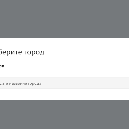
берите город
ра