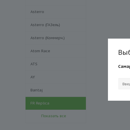
Asterro
Asterro (ГАЗель)
Asterro (Коммерч.)
Вы
Atom Race
ATS
Сама
AY
Bantaj
FR Replica
Показать все