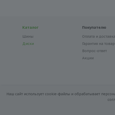
Каталог
Покупателю
Шины
Оплата и доставк
Диски
Гарантия на товар
Вопрос-ответ
Акции
Наш сайт использует cookie-файлы и обрабатывает персон
2026 © «За колёсами.Online»
сог
Запуск сайта —
RuMaster