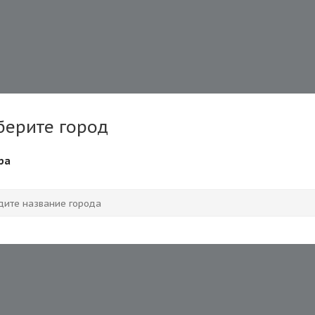
берите город
ра