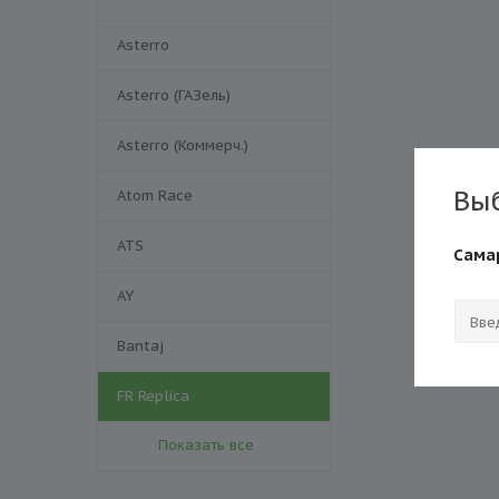
Asterro
Asterro (ГАЗель)
Asterro (Коммерч.)
Вы
Atom Race
ATS
Сама
AY
Bantaj
FR Replica
Показать все