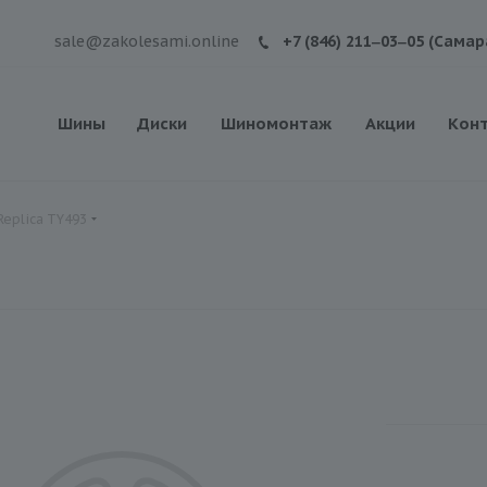
sale@zakolesami.online
+7 (846) 211‒03‒05 (Самар
Шины
Диски
Шиномонтаж
Акции
Кон
Replica TY493