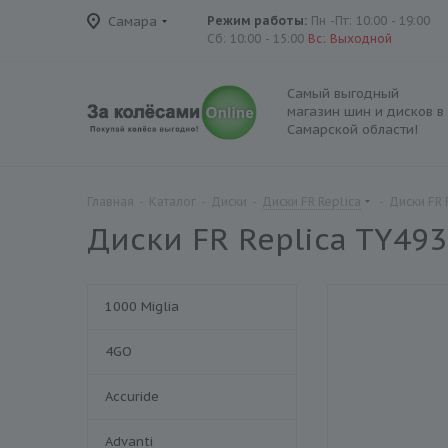
Самара
Режим работы:
Пн -Пт: 10:00 - 19:00
Сб: 10:00 - 15:00
Вс: Выходной
Самый выгодный
магазин шин и дисков в
Самарской области!
Главная
-
Каталог
-
Диски
-
Диски FR Replica
-
Диски FR 
Диски FR Replica TY493
1000 Miglia
4GO
Accuride
Advanti