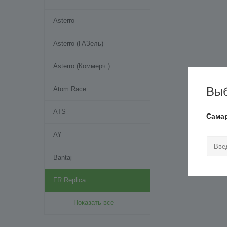
Asterro
Asterro (ГАЗель)
Asterro (Коммерч.)
Выб
Atom Race
ATS
Сама
AY
Bantaj
FR Replica
Показать все