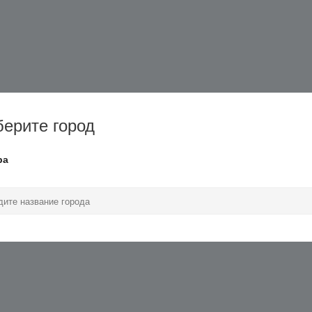
ерите город
ра