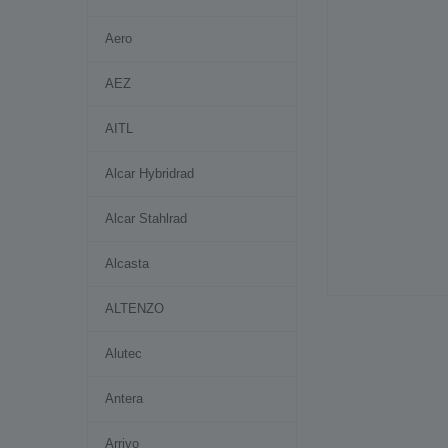
Aero
AEZ
AITL
Alcar Hybridrad
Alcar Stahlrad
Alcasta
ALTENZO
Alutec
Antera
Arrivo