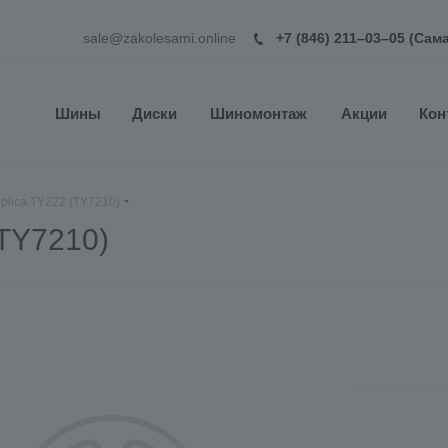
sale@zakolesami.online
+7 (846) 211‒03‒05 (Сам
Шины
Диски
Шиномонтаж
Акции
Кон
plica TY222 (TY7210)
(TY7210)