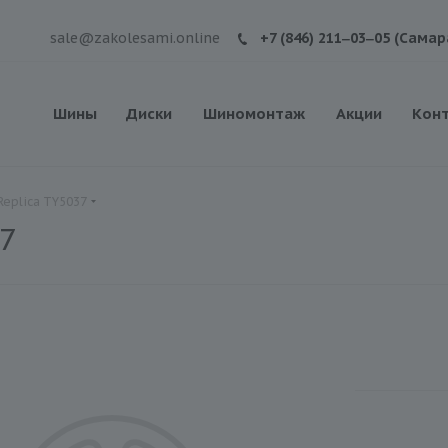
sale@zakolesami.online
+7 (846) 211‒03‒05 (Самар
Шины
Диски
Шиномонтаж
Акции
Кон
Replica TY5037
37