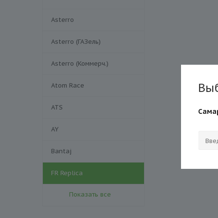
Asterro
Asterro (ГАЗель)
Asterro (Коммерч.)
Вы
Atom Race
ATS
Сама
AY
Bantaj
FR Replica
Показать все