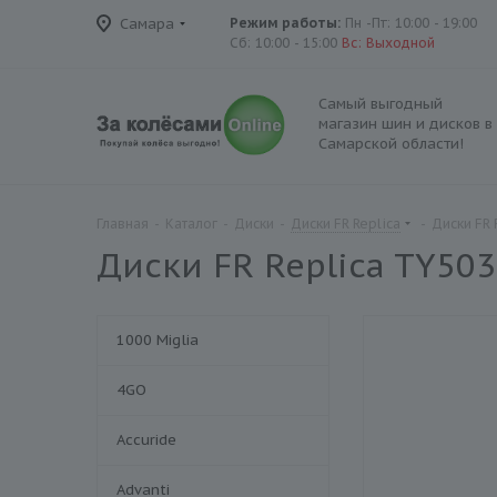
Самара
Режим работы:
Пн -Пт: 10:00 - 19:00
Сб: 10:00 - 15:00
Вс: Выходной
Самый выгодный
магазин шин и дисков в
Самарской области!
Главная
-
Каталог
-
Диски
-
Диски FR Replica
-
Диски FR 
Диски FR Replica TY50
1000 Miglia
4GO
Accuride
Advanti