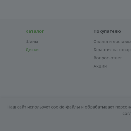
Каталог
Покупателю
Шины
Оплата и доставк
Диски
Гарантия на товар
Вопрос-ответ
Акции
Наш сайт использует cookie-файлы и обрабатывает персон
2026 © «За колёсами.Online»
сог
Запуск сайта —
RuMaster