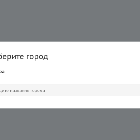
берите город
ра