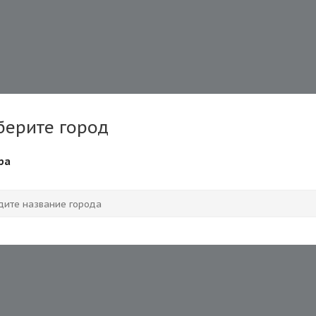
берите город
ра