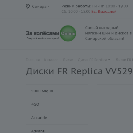
Самара
Режим работы:
Пн -Пт: 10:00 - 19:00
Сб: 10:00 - 15:00
Вс: Выходной
Самый выгодный
магазин шин и дисков в
Самарской области!
Главная
-
Каталог
-
Диски
-
Диски FR Replica
-
Диски FR 
Диски FR Replica VV52
1000 Miglia
4GO
Accuride
Advanti