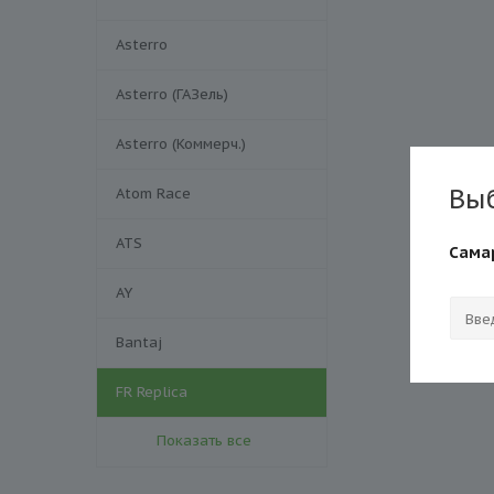
Asterro
Asterro (ГАЗель)
Asterro (Коммерч.)
Вы
Atom Race
ATS
Сама
AY
Bantaj
FR Replica
Показать все