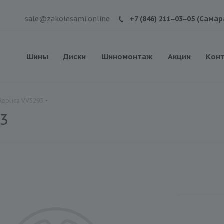
sale@zakolesami.online
+7 (846) 211‒03‒05 (Самар
Шины
Диски
Шиномонтаж
Акции
Кон
Replica VV5293
93