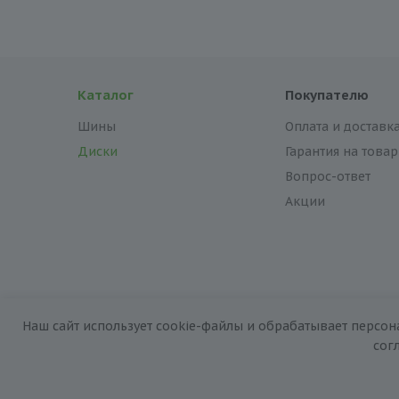
Каталог
Покупателю
Шины
Оплата и доставк
Диски
Гарантия на товар
Вопрос-ответ
Акции
Наш сайт использует cookie-файлы и обрабатывает персон
2026 © «За колёсами.Online»
сог
Запуск сайта —
RuMaster