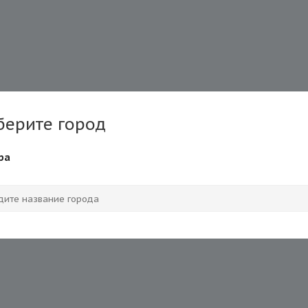
берите город
ра