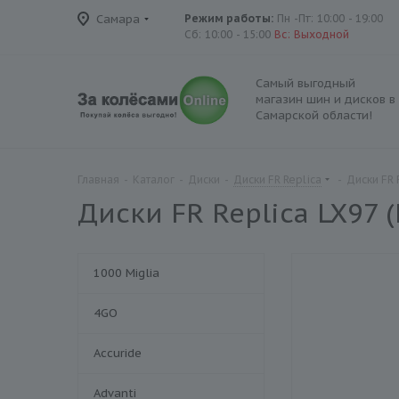
Самара
Режим работы:
Пн -Пт: 10:00 - 19:00
Сб: 10:00 - 15:00
Вс: Выходной
Самый выгодный
магазин шин и дисков в
Самарской области!
Главная
-
Каталог
-
Диски
-
Диски FR Replica
-
Диски FR 
Диски FR Replica LX97 (
1000 Miglia
4GO
Accuride
Advanti