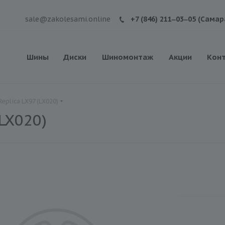
sale@zakolesami.online
+7 (846) 211‒03‒05 (Самар
Шины
Диски
Шиномонтаж
Акции
Кон
Replica LX97 (LX020)
LX020)