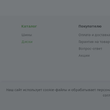
Каталог
Покупателю
Шины
Оплата и доставк
Диски
Гарантия на товар
Вопрос-ответ
Акции
Наш сайт использует cookie-файлы и обрабатывает персон
2026 © «За колёсами.Online»
сог
Запуск сайта —
RuMaster