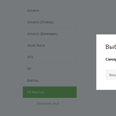
Asterro
Asterro (ГАЗель)
Asterro (Коммерч.)
Вы
Atom Race
ATS
Сама
AY
Bantaj
FR Replica
Показать все