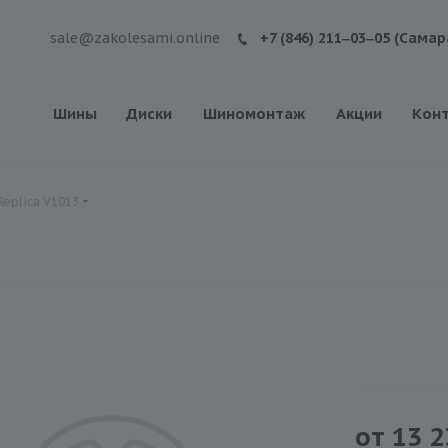
sale@zakolesami.online
+7 (846) 211‒03‒05 (Самар
Шины
Диски
Шиномонтаж
Акции
Кон
Replica V1013
от
13 2