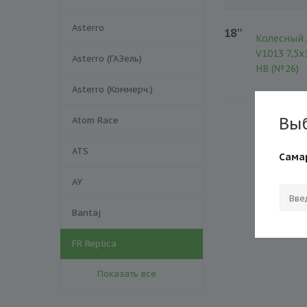
Asterro
18''
Колесный 
V1013 7,5x
Asterro (ГАЗель)
HB (№26)
Asterro (Коммерч.)
Вы
Atom Race
ATS
Сама
AY
Bantaj
FR Replica
Показать все