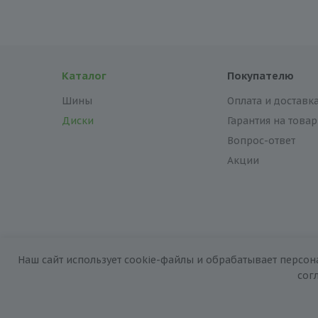
Каталог
Покупателю
Шины
Оплата и доставк
Диски
Гарантия на товар
Вопрос-ответ
Акции
Наш сайт использует cookie-файлы и обрабатывает персон
2026 © «За колёсами.Online»
сог
Запуск сайта —
RuMaster