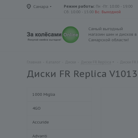
Самара
Режим работы:
Пн -Пт: 10:00 - 19:00
Сб: 10:00 - 15:00
Вс: Выходной
Самый выгодный
магазин шин и дисков в
Самарской области!
Главная
-
Каталог
-
Диски
-
Диски FR Replica
-
Диски FR 
Диски FR Replica V1013
1000 Miglia
4GO
Accuride
Advanti