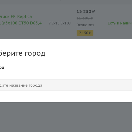
13 230 ₽
диск FR Replica
15 380 ₽
18/5x108 ET50 D63,4
Есть в налич
7.5x18 5x108
Экономия
2 150 ₽
берите город
ра