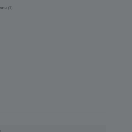
чии (3)
е