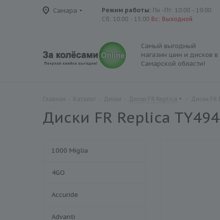
Самара
Режим работы:
Пн -Пт: 10:00 - 19:00
Сб: 10:00 - 15:00
Вс: Выходной
Самый выгодный
магазин шин и дисков в
Самарской области!
Главная
-
Каталог
-
Диски
-
Диски FR Replica
-
Диски FR 
Диски FR Replica TY494
1000 Miglia
4GO
Accuride
Advanti