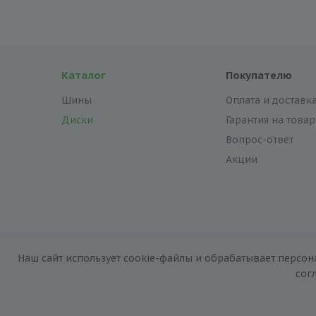
Каталог
Покупателю
Шины
Оплата и доставк
Диски
Гарантия на товар
Вопрос-ответ
Акции
Наш сайт использует cookie-файлы и обрабатывает персон
2026 © «За колёсами.Online»
сог
Запуск сайта —
RuMaster