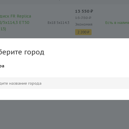
13 550 ₽
диск FR Replica
15 750 ₽
8/5x114,3 ET50
Есть в налич
8x18 5x114.3
Экономия
15)
2 200 ₽
берите город
ра