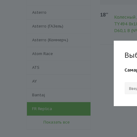
Asterro
18''
Колесный 
TY494 8x1
Asterro (ГАЗель)
D60,1 B (№
Asterro (Коммерч.)
Вы
Atom Race
ATS
Сама
AY
Bantaj
FR Replica
Показать все