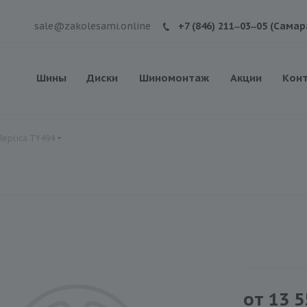
sale@zakolesami.online
+7 (846) 211‒03‒05 (Самар
Шины
Диски
Шиномонтаж
Акции
Кон
Replica TY494
от
13 5