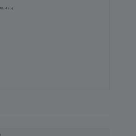
чии (6)
е