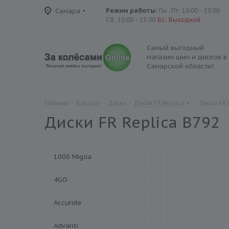
Самара
Режим работы:
Пн -Пт: 10:00 - 19:00
Сб: 10:00 - 15:00
Вс: Выходной
Самый выгодный
магазин шин и дисков в
Самарской области!
Главная
-
Каталог
-
Диски
-
Диски FR Replica
-
Диски FR 
Диски FR Replica B792
1000 Miglia
4GO
Accuride
Advanti