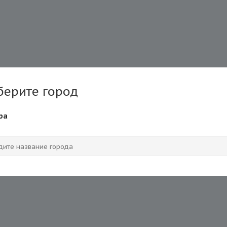
берите город
ра