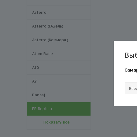
Asterro
Asterro (ГАЗель)
Asterro (Коммерч.)
Вы
Atom Race
ATS
Сама
AY
Bantaj
FR Replica
Показать все