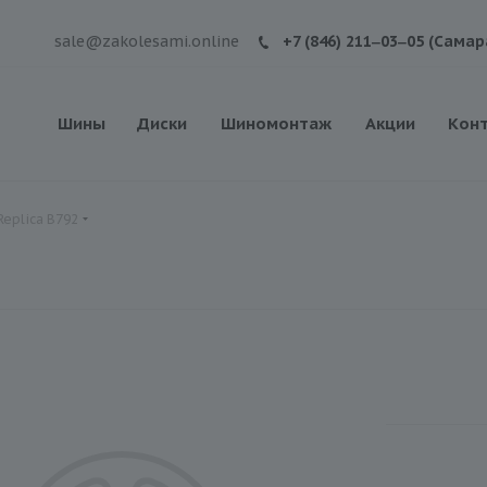
sale@zakolesami.online
+7 (846) 211‒03‒05 (Самар
Шины
Диски
Шиномонтаж
Акции
Кон
Replica B792