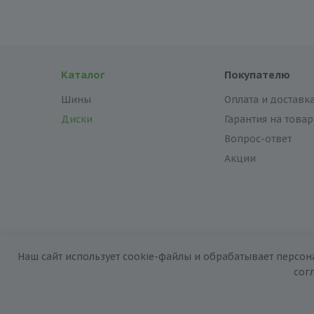
Каталог
Покупателю
Шины
Оплата и доставк
Диски
Гарантия на товар
Вопрос-ответ
Акции
Наш сайт использует cookie-файлы и обрабатывает персон
2026 © «За колёсами.Online»
сог
Запуск сайта —
RuMaster