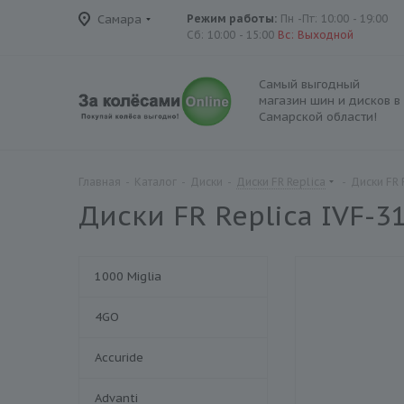
Самара
Режим работы:
Пн -Пт: 10:00 - 19:00
Сб: 10:00 - 15:00
Вс: Выходной
Самый выгодный
магазин шин и дисков в
Самарской области!
Главная
-
Каталог
-
Диски
-
Диски FR Replica
-
Диски FR 
Диски FR Replica IVF-3
1000 Miglia
4GO
Accuride
Advanti