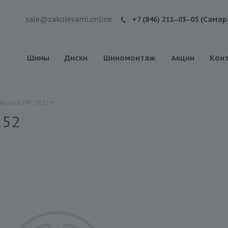
sale@zakolesami.online
+7 (846) 211‒03‒05 (Самар
Шины
Диски
Шиномонтаж
Акции
Кон
Replica IVF-3152
152