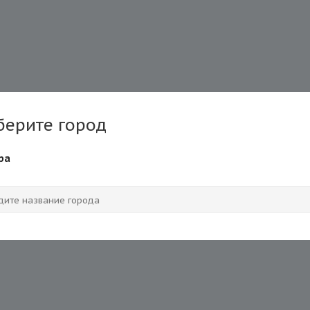
берите город
ра