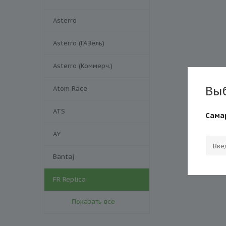
Asterro
Asterro (ГАЗель)
Asterro (Коммерч.)
Вы
Atom Race
ATS
Сама
AY
Bantaj
FR Replica
Показать все