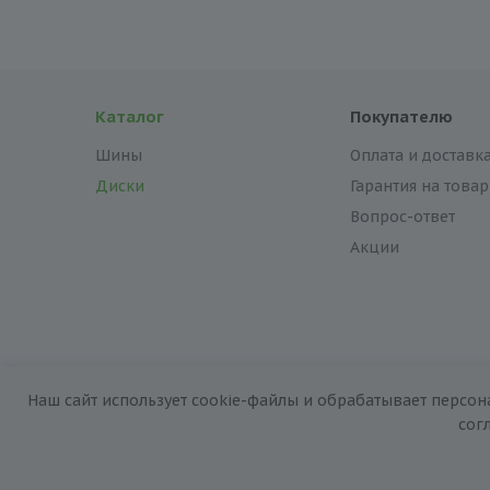
Каталог
Покупателю
Шины
Оплата и доставк
Диски
Гарантия на товар
Вопрос-ответ
Акции
Наш сайт использует cookie-файлы и обрабатывает персон
2026 © «За колёсами.Online»
сог
Запуск сайта —
RuMaster