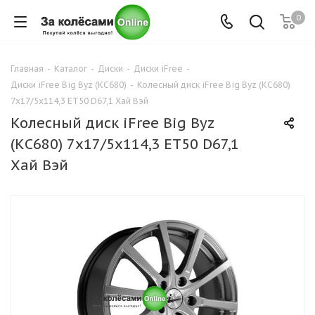
0
Главная
-
Каталог
-
Диски
-
Диски iFree
-
Диски iFree Big Byz (КС680)
-
Колесный диск iFree Big Byz (КС680)
7x17/5x114,3 ET50 D67,1 Хай Вэй
Колесный диск iFree Big Byz
(КС680) 7x17/5x114,3 ET50 D67,1
Хай Вэй