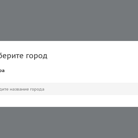
берите город
ра