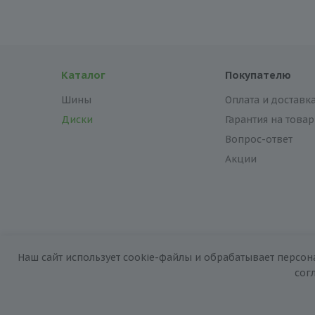
Каталог
Покупателю
Шины
Оплата и доставк
Диски
Гарантия на товар
Вопрос-ответ
Акции
Наш сайт использует cookie-файлы и обрабатывает персон
2026 © «За колёсами.Online»
сог
Запуск сайта —
RuMaster