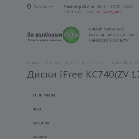
Самара
Режим работы:
Пн -Пт: 10:00 - 19:00
Сб: 10:00 - 15:00
Вс: Выходной
Самый выгодный
магазин шин и дисков в
Самарской области!
Главная
-
Каталог
-
Диски
-
Диски iFree
-
Диски iFree К
Диски iFree КС740(ZV 1
1000 Miglia
4GO
Accuride
Advanti