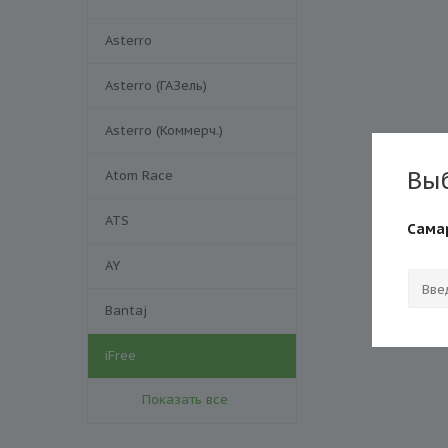
Asterro
Asterro (ГАЗель)
Asterro (Коммерч.)
Вы
Atom Race
ATS
Сама
AY
Bantaj
iFree
Показать все