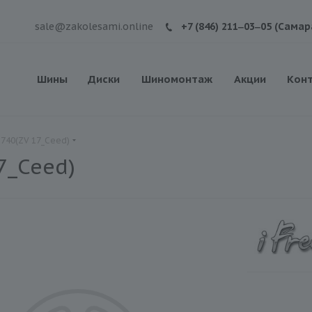
sale@zakolesami.online
+7 (846) 211‒03‒05 (Самар
Шины
Диски
Шиномонтаж
Акции
Кон
С740(ZV 17_Ceed)
7_Ceed)