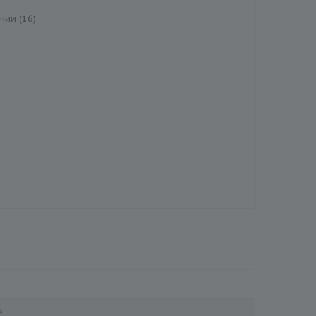
чии (16)
е