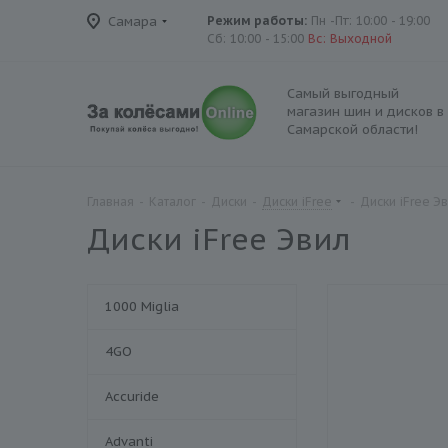
Самара
Режим работы:
Пн -Пт: 10:00 - 19:00
Сб: 10:00 - 15:00
Вс: Выходной
Самый выгодный
магазин шин и дисков в
Самарской области!
Главная
-
Каталог
-
Диски
-
Диски iFree
-
Диски iFree Э
Диски iFree Эвил
1000 Miglia
4GO
Accuride
Advanti