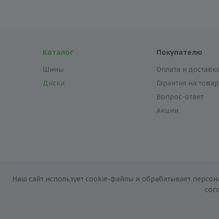
Каталог
Покупателю
Шины
Оплата и доставк
Диски
Гарантия на товар
Вопрос-ответ
Акции
Наш сайт использует cookie-файлы и обрабатывает персон
2026 © «За колёсами.Online»
сог
Запуск сайта —
RuMaster