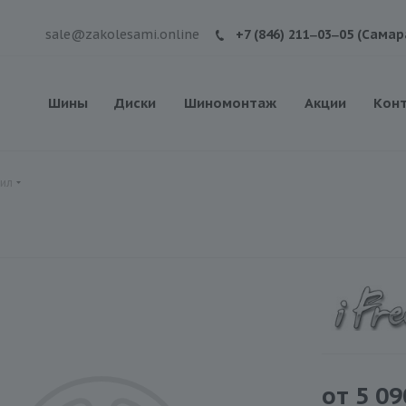
sale@zakolesami.online
+7 (846) 211‒03‒05 (Самар
Шины
Диски
Шиномонтаж
Акции
Кон
вил
от
5 09