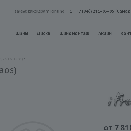
sale@zakolesami.online
+7 (846) 211‒03‒05 (Самар
Шины
Диски
Шиномонтаж
Акции
Кон
С974(16_Taos)
aos)
от
7 81