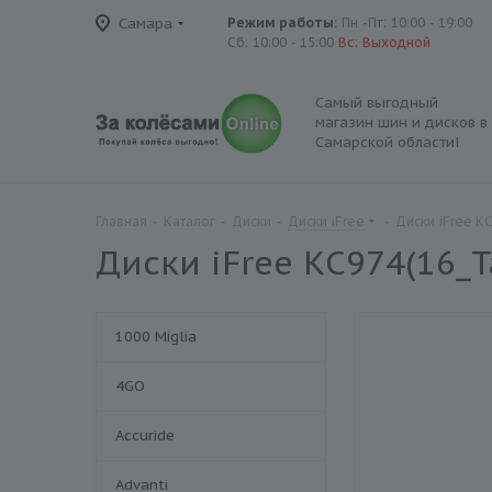
Самара
Режим работы:
Пн -Пт: 10:00 - 19:00
Сб: 10:00 - 15:00
Вс: Выходной
Самый выгодный
магазин шин и дисков в
Самарской области!
Главная
-
Каталог
-
Диски
-
Диски iFree
-
Диски iFree К
Диски iFree КС974(16_T
1000 Miglia
4GO
Accuride
Advanti