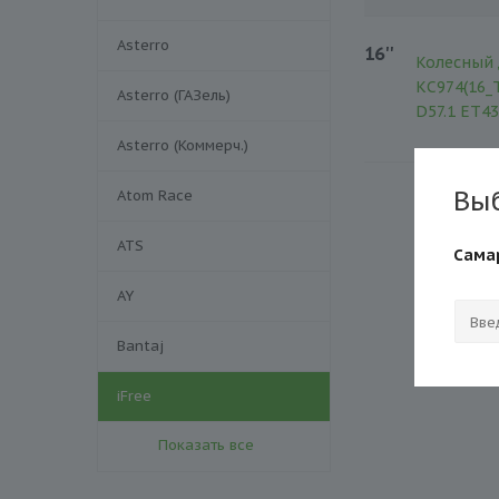
Asterro
16''
Колесный 
КС974(16_T
Asterro (ГАЗель)
D57.1 ET43
Asterro (Коммерч.)
Вы
Atom Race
ATS
Сама
AY
Bantaj
iFree
Показать все