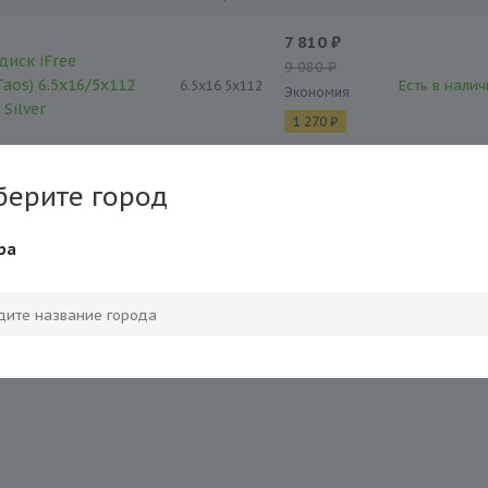
7 810 ₽
диск iFree
9 080 ₽
aos) 6.5x16/5x112
Есть в налич
6.5x16 5x112
Экономия
 Silver
1 270 ₽
берите город
ра