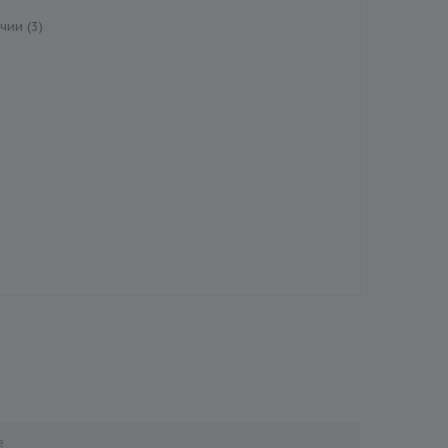
чии (3)
е