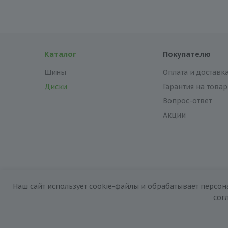
Каталог
Покупателю
Шины
Оплата и доставк
Диски
Гарантия на товар
Вопрос-ответ
Акции
Наш сайт использует cookie-файлы и обрабатывает персон
2026 © «За колёсами.Online»
сог
Запуск сайта —
RuMaster