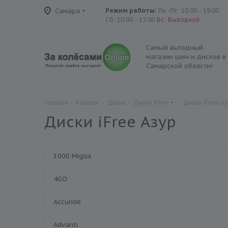
Самара
Режим работы:
Пн -Пт: 10:00 - 19:00
Сб: 10:00 - 15:00
Вс: Выходной
Самый выгодный
магазин шин и дисков в
Самарской области!
Главная
-
Каталог
-
Диски
-
Диски iFree
-
Диски iFree А
Диски iFree Азур
1000 Miglia
4GO
Accuride
Advanti