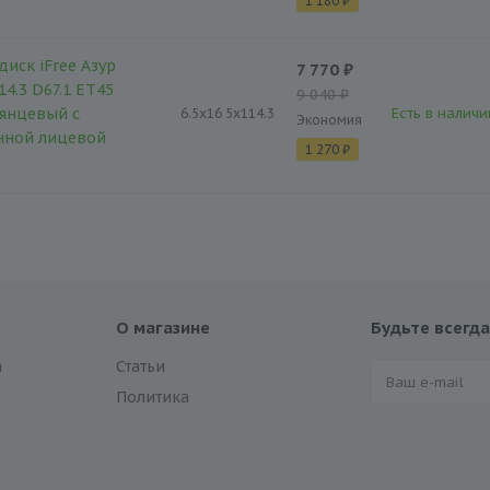
1 180 ₽
диск iFree Азур
7 770 ₽
14.3 D67.1 ET45
9 040 ₽
янцевый с
Есть в наличи
6.5x16 5x114.3
Экономия
нной лицевой
1 270 ₽
О магазине
Будьте всегда
а
Статьи
Политика