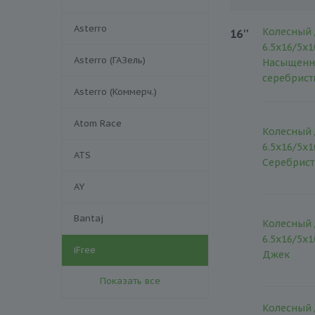
Asterro
Колесный 
16''
6.5x16/5x1
Asterro (ГАЗель)
Насыщенн
серебрис
Asterro (Коммерч.)
Atom Race
Колесный 
6.5x16/5x1
ATS
Серебрис
AY
Bantaj
Колесный 
6.5x16/5x1
iFree
Джек
Показать все
Колесный 