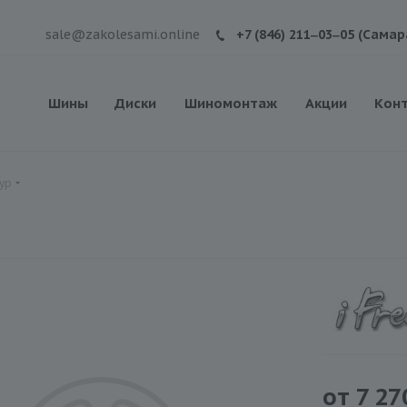
sale@zakolesami.online
+7 (846) 211‒03‒05 (Самар
Шины
Диски
Шиномонтаж
Акции
Кон
зур
от
7 27