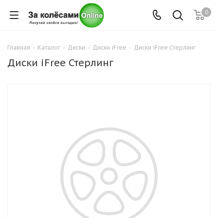
0
Главная
-
Каталог
-
Диски
-
Диски iFree
-
Диски iFree Стерлинг
Диски iFree Стерлинг