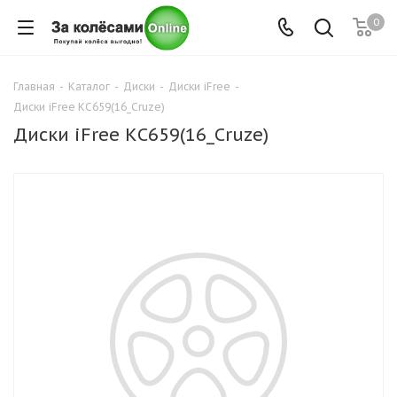
0
Главная
-
Каталог
-
Диски
-
Диски iFree
-
Диски iFree КС659(16_Cruze)
Диски iFree КС659(16_Cruze)