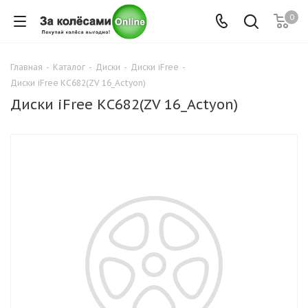
0
Главная
-
Каталог
-
Диски
-
Диски iFree
-
Диски iFree КС682(ZV 16_Actyon)
Диски iFree КС682(ZV 16_Actyon)