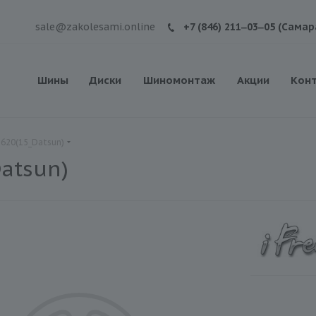
sale@zakolesami.online
+7 (846) 211‒03‒05 (Самар
Шины
Диски
Шиномонтаж
Акции
Кон
С620(15_Datsun)
atsun)