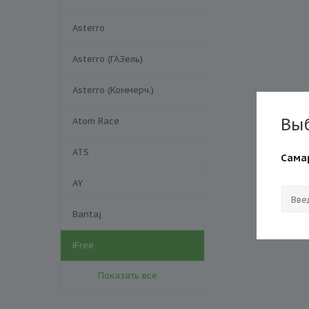
Asterro
Asterro (ГАЗель)
Asterro (Коммерч.)
Вы
Atom Race
ATS
Сама
AY
Bantaj
iFree
Показать все