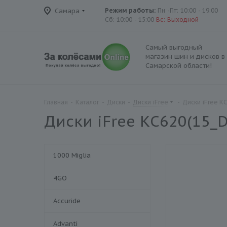
Самара
Режим работы:
Пн -Пт: 10:00 - 19:00
Сб: 10:00 - 15:00
Вс: Выходной
Самый выгодный
магазин шин и дисков в
Самарской области!
Главная
-
Каталог
-
Диски
-
Диски iFree
-
Диски iFree К
Диски iFree КС620(15_D
1000 Miglia
4GO
Accuride
Advanti