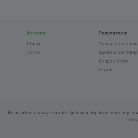
Каталог
Покупателю
Шины
Оплата и доставк
Диски
Гарантия на товар
Вопрос-ответ
Акции
Наш сайт использует cookie-файлы и обрабатывает персон
2026 © «За колёсами.Online»
сог
Запуск сайта —
RuMaster