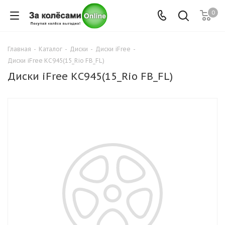
0
Главная
-
Каталог
-
Диски
-
Диски iFree
-
Диски iFree КС945(15_Rio FB_FL)
Диски iFree КС945(15_Rio FB_FL)