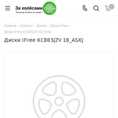
0
Главная
-
Каталог
-
Диски
-
Диски iFree
-
Диски iFree КС883(ZV 18_ASX)
Диски iFree КС883(ZV 18_ASX)