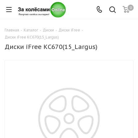
0
Главная
-
Каталог
-
Диски
-
Диски iFree
-
Диски iFree КС670(15_Largus)
Диски iFree КС670(15_Largus)