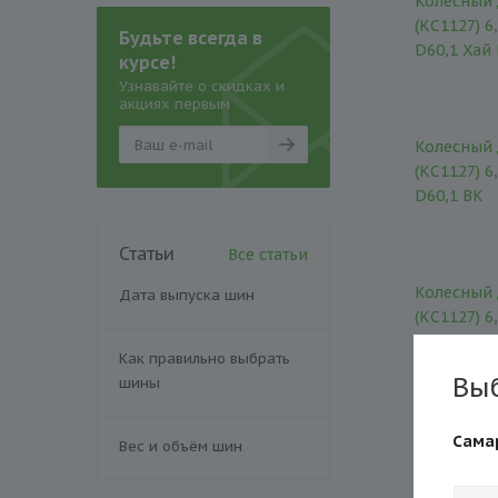
Колесный 
(КС1127) 6
Будьте всегда в
D60,1 Хай
курсе!
Узнавайте о скидках и
акциях первым
Колесный 
(КС1127) 6
D60,1 BK
Статьи
Все статьи
Колесный 
Дата выпуска шин
(КС1127) 6
D60,1 Блэ
Как правильно выбрать
Вы
шины
Колесный 
Сама
Вес и объём шин
(КС1127) 6
D60,1 Нео