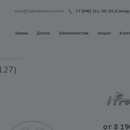
sale@zakolesami.online
+7 (846) 211‒03‒05 (Самар
Шины
Диски
Шиномонтаж
Акции
Кон
окен (КС1127)
127)
от
8 19