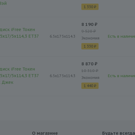
Вэй
1 330 ₽
8 190 ₽
диск iFree Токен
9 520 ₽
,5x17/5x114,3 ET37
Есть в наличи
6.5x17 5x114.3
Экономия
1 330 ₽
8 870 ₽
диск iFree Токен
10 310 ₽
,5x17/5x114,3 ET37
Есть в наличи
6.5x17 5x114.3
Экономия
к Джек
1 440 ₽
О магазине
Будьте всегда