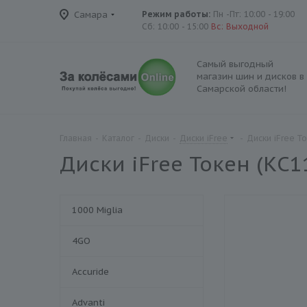
Самара
Режим работы:
Пн -Пт: 10:00 - 19:00
Сб: 10:00 - 15:00
Вс: Выходной
Самый выгодный
магазин шин и дисков в
Самарской области!
Главная
-
Каталог
-
Диски
-
Диски iFree
-
Диски iFree Т
Диски iFree Токен (КС1
1000 Miglia
4GO
Accuride
Advanti