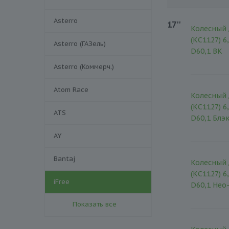
Asterro
17''
Колесный 
(КС1127) 6
Asterro (ГАЗель)
D60,1 BK
Asterro (Коммерч.)
Atom Race
Колесный 
(КС1127) 6
ATS
D60,1 Блэ
AY
Bantaj
Колесный 
(КС1127) 6
iFree
D60,1 Нео
Показать все