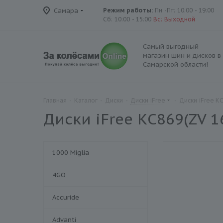
Самара
Режим работы:
Пн -Пт: 10:00 - 19:00
Сб: 10:00 - 15:00
Вс: Выходной
Самый выгодный
магазин шин и дисков в
Самарской области!
Главная
-
Каталог
-
Диски
-
Диски iFree
-
Диски iFree КС
Диски iFree КС869(ZV 16
1000 Miglia
4GO
Accuride
Advanti