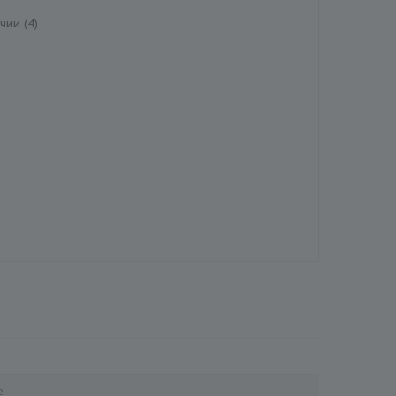
чии (4)
е