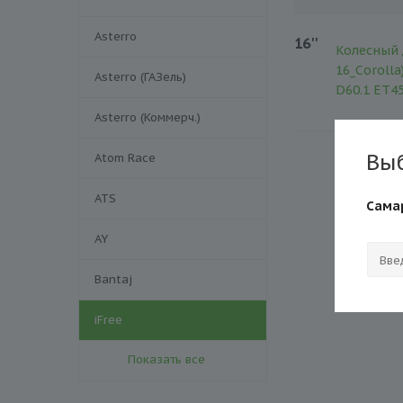
Asterro
16''
Колесный 
16_Corolla
Asterro (ГАЗель)
D60.1 ET45
Asterro (Коммерч.)
Вы
Atom Race
ATS
Сама
AY
Bantaj
iFree
Показать все