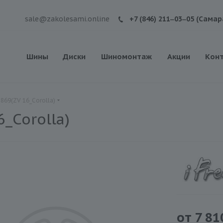
sale@zakolesami.online
+7 (846) 211‒03‒05 (Самар
Шины
Диски
Шиномонтаж
Акции
Кон
869(ZV 16_Corolla)
_Corolla)
от
7 81