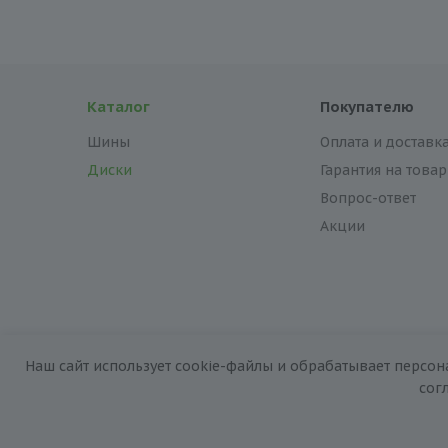
Каталог
Покупателю
Шины
Оплата и доставк
Диски
Гарантия на товар
Вопрос-ответ
Акции
Наш сайт использует cookie-файлы и обрабатывает персон
2026 © «За колёсами.Online»
сог
Запуск сайта —
RuMaster