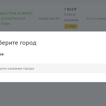
7 810 ₽
диск iFree КС869(ZV
9 080 ₽
) 6.5x16/5x114.3
Есть в налич
6.5x16 5x114.3
Экономия
 Silver
1 270 ₽
берите город
ра