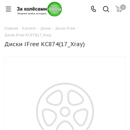
0
Главная
-
Каталог
-
Диски
-
Диски iFree
-
Диски iFree КС874(17_Xray)
Диски iFree КС874(17_Xray)