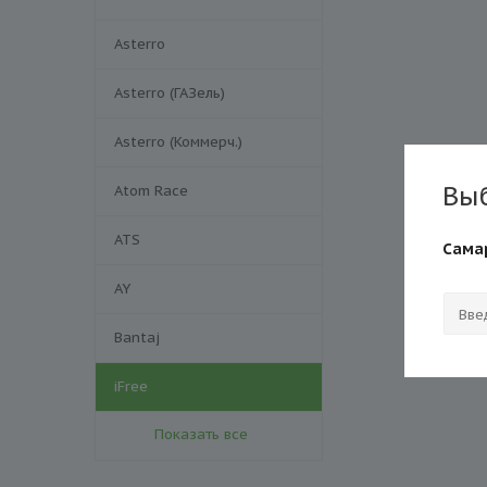
Asterro
Asterro (ГАЗель)
Asterro (Коммерч.)
Вы
Atom Race
ATS
Сама
AY
Bantaj
iFree
Показать все