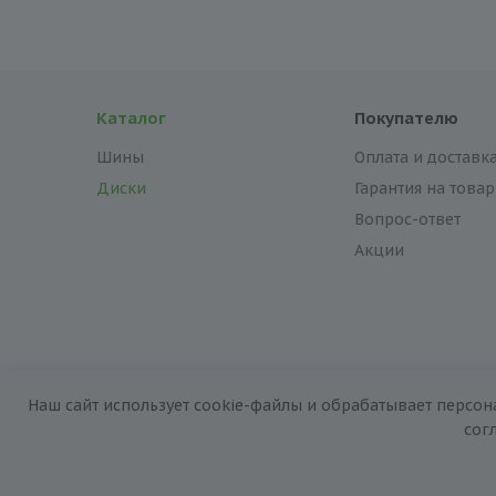
Каталог
Покупателю
Шины
Оплата и доставк
Диски
Гарантия на товар
Вопрос-ответ
Акции
Наш сайт использует cookie-файлы и обрабатывает персон
2026 © «За колёсами.Online»
сог
Запуск сайта —
RuMaster