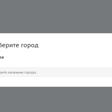
берите город
ра