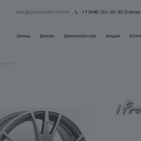
sale@zakolesami.online
+7 (846) 211‒03‒05 (Самар
Шины
Диски
Шиномонтаж
Акции
Кон
рейсер