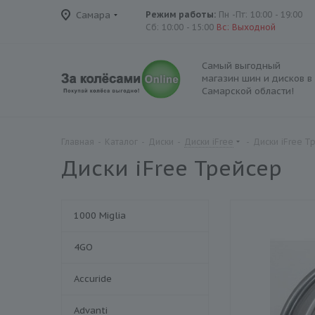
Самара
Режим работы:
Пн -Пт: 10:00 - 19:00
Сб: 10:00 - 15:00
Вс: Выходной
Самый выгодный
магазин шин и дисков в
Самарской области!
Главная
-
Каталог
-
Диски
-
Диски iFree
-
Диски iFree Т
Диски iFree Трейсер
1000 Miglia
4GO
Accuride
Advanti