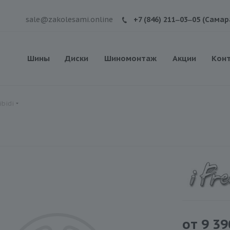
sale@zakolesami.online
+7 (846) 211‒03‒05 (Самар
Шины
Диски
Шиномонтаж
Акции
Кон
ibidi
от
9 39