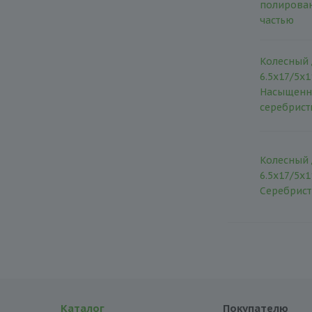
полирова
частью
Колесный д
6.5x17/5x1
Насыщенн
серебрис
Колесный д
6.5x17/5x1
Серебрис
Каталог
Покупателю