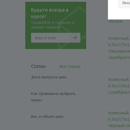
6.5x17/5x1
Чёрный гл
Будьте всегда в
полирова
курсе!
частью
Узнавайте о скидках и
акциях первым
Колесный д
6.5x17/5x1
Насыщенн
серебрис
Статьи
Все статьи
Дата выпуска шин
Колесный д
6.5x17/5x1
Серебрис
Как правильно выбрать
шины
Колесный д
Вес и объём шин
6.5x17/5x1
Чёрный гл