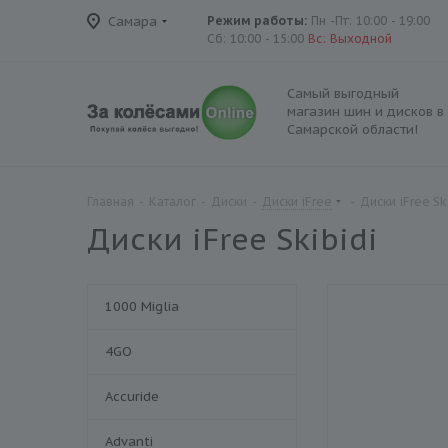
Самара
Режим работы:
Пн -Пт: 10:00 - 19:00
Сб: 10:00 - 15:00
Вс: Выходной
Самый выгодный
магазин шин и дисков в
Самарской области!
Главная
-
Каталог
-
Диски
-
Диски iFree
-
Диски iFree Sk
Диски iFree Skibidi
1000 Miglia
4GO
Accuride
Advanti