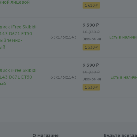
нной лицевой
1 610 ₽
9 390 ₽
иск iFree Skibidi
10 920 ₽
14.3 D67.1 ET50
Есть в наличи
6.5x17 5x114.3
Экономия
ый тёмно-
тый
1 530 ₽
9 390 ₽
иск iFree Skibidi
10 920 ₽
14.3 D67.1 ET50
Есть в наличи
6.5x17 5x114.3
Экономия
тый
1 530 ₽
О магазине
Будьте всегда