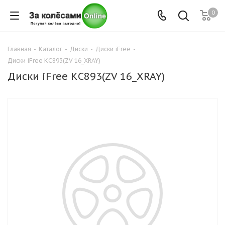
0
Главная
-
Каталог
-
Диски
-
Диски iFree
-
Диски iFree КС893(ZV 16_XRAY)
Диски iFree КС893(ZV 16_XRAY)