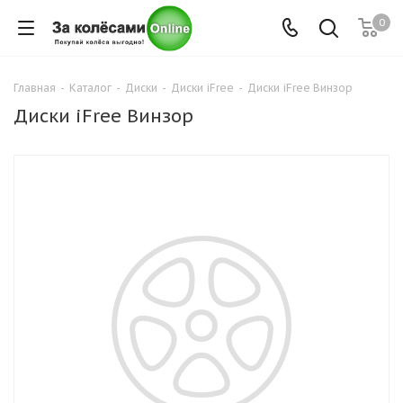
0
Главная
-
Каталог
-
Диски
-
Диски iFree
-
Диски iFree Винзор
Диски iFree Винзор