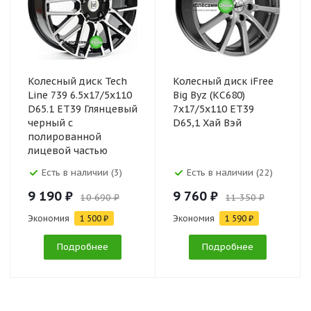
Колесный диск Tech
Колесный диск iFree
Line 739 6.5x17/5x110
Big Byz (КС680)
D65.1 ET39 Глянцевый
7x17/5x110 ET39
черный с
D65,1 Хай Вэй
полированной
лицевой частью
Есть в наличии (3)
Есть в наличии (22)
9 190 ₽
9 760 ₽
10 690 ₽
11 350 ₽
Экономия
1 500 ₽
Экономия
1 590 ₽
Подробнее
Подробнее