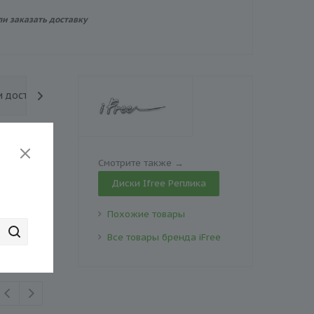
ли заказать доставку
и доставка
Смотрите также →
Диски Ifree Реплика
рзину
Похожие товары
Все товары бренда iFree
₽