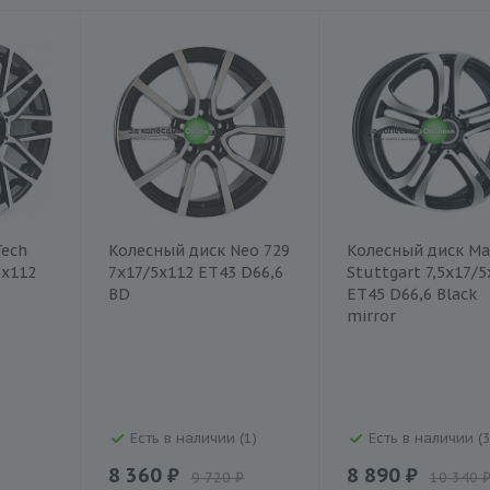
Tech
Колесный диск Neo 729
Колесный диск Ma
5x112
7x17/5x112 ET43 D66,6
Stuttgart 7,5x17/5
BD
ET45 D66,6 Black
mirror
Есть в наличии (1)
Есть в наличии (3
8 360 ₽
8 890 ₽
9 720 ₽
10 340 