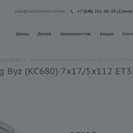
sale@zakolesami.online
+7 (846) 211‒03‒05 (Самар
Шины
Диски
Шиномонтаж
Акции
Кон
g Byz (КС680)
-
Колесный диск iFree Big Byz (КС680) 7x17/5x112 ET35 D6
g Byz (КС680) 7x17/5x112 ET3