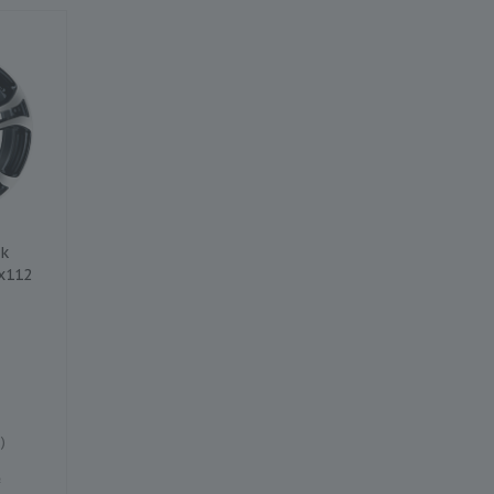
k
Колесный диск iFree
Колесный диск Neo 
x112
Бэнкс 7x17/5x112 D66.6
7x17/5x112 ET40 D6
ET35 Насыщенный
BLm
тёмно-серебристый
)
Есть в наличии (4)
Есть в наличии (1)
9 390 ₽
9 540 ₽
₽
10 920 ₽
11 090 ₽