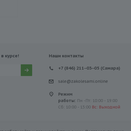
Экономия
1 530 ₽
Экономия
1 550 ₽
 в курсе!
Наши контакты
+7 (846) 211‒03‒05 (Самара)
sale@zakolesami.online
Режим
работы:
Пн -Пт: 10:00 - 19:00
Сб: 10:00 - 15:00
Вс: Выходной