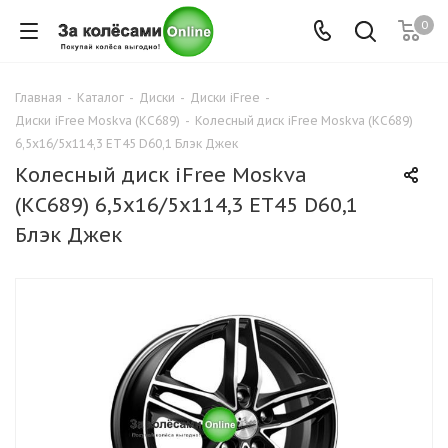
0
Главная
-
Каталог
-
Диски
-
Диски iFree
-
Диски iFree Moskva (КС689)
-
Колесный диск iFree Moskva (КС689)
6,5x16/5x114,3 ET45 D60,1 Блэк Джек
Колесный диск iFree Moskva
(КС689) 6,5x16/5x114,3 ET45 D60,1
Блэк Джек