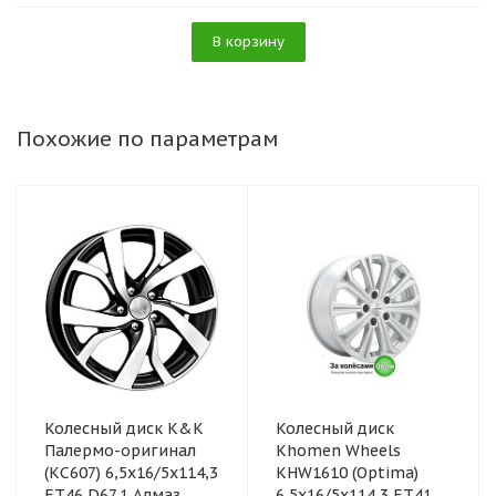
В корзину
Похожие по параметрам
Колесный диск K&K
Колесный диск
Палермо-оригинал
Khomen Wheels
(КС607) 6,5x16/5x114,3
KHW1610 (Optima)
ET46 D67,1 Алмаз
6,5x16/5x114,3 ET41